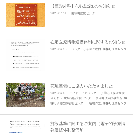
【整形外科】8月担当医のお知らせ
2026.07.31
磐梯町医療センター
在宅医療情報連携体制に関するお知らせ
2026.06.26
センターからのご案内
,
磐梯町医療センタ
ー
花壇整備にご協力いただきました
2026.06.8
デイサービスセンター
,
介護老人保健施設
りんどう
,
地域包括支援センター
,
居宅介護支援事業所
,
磐
梯町保健医療福祉センター 瑠璃の里
,
磐梯町医療センタ
ー
施設基準に関するご案内（電子的診療情
報連携体制整備加…